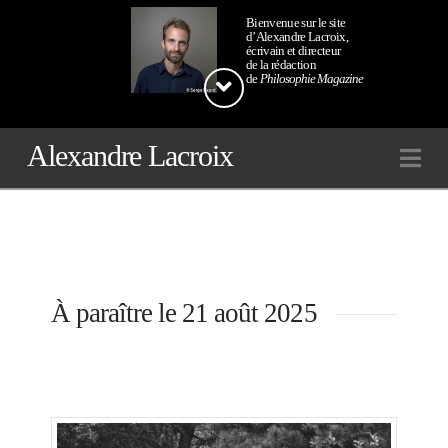
Bienvenue sur le site
d’Alexandre Lacroix,
écrivain et directeur
de la rédaction
de
Philosophie Magazine
Alexandre Lacroix
Na
À paraître le 21 août 2025